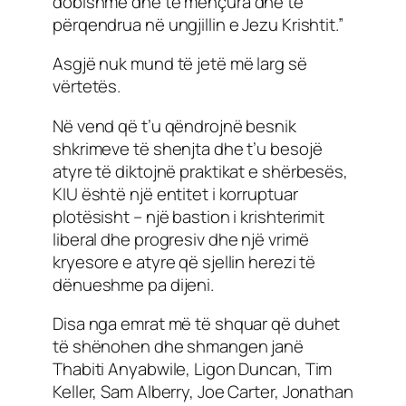
dobishme dhe të mençura dhe të
përqendrua në ungjillin e Jezu Krishtit.”
Asgjë nuk mund të jetë më larg së
vërtetës.
Në vend që t’u qëndrojnë besnik
shkrimeve të shenjta dhe t’u besojë
atyre të diktojnë praktikat e shërbesës,
KIU është një entitet i korruptuar
plotësisht – një bastion i krishterimit
liberal dhe progresiv dhe një vrimë
kryesore e atyre që sjellin herezi të
dënueshme pa dijeni.
Disa nga emrat më të shquar që duhet
të shënohen dhe shmangen janë
Thabiti Anyabwile, Ligon Duncan, Tim
Keller, Sam Alberry, Joe Carter, Jonathan