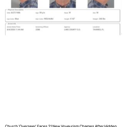
Church ‘Overseer’ Faces 21 New Voyeurism Charges After Hidden