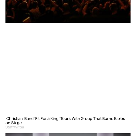
‘Christian’ Band ‘Fit For a King’ Tours With Group That Burns Bibles
on Stage
Staff Writer