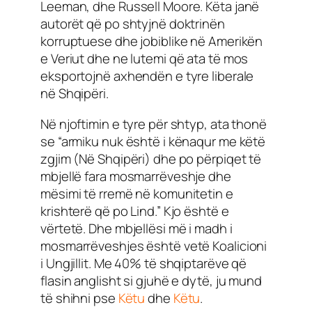
Leeman, dhe Russell Moore. Këta janë
autorët që po shtyjnë doktrinën
korruptuese dhe jobiblike në Amerikën
e Veriut dhe ne lutemi që ata të mos
eksportojnë axhendën e tyre liberale
në Shqipëri.
Në njoftimin e tyre për shtyp, ata thonë
se “armiku nuk është i kënaqur me këtë
zgjim (Në Shqipëri) dhe po përpiqet të
mbjellë fara mosmarrëveshje dhe
mësimi të rremë në komunitetin e
krishterë që po Lind.” Kjo është e
vërtetë. Dhe mbjellësi më i madh i
mosmarrëveshjes është vetë Koalicioni
i Ungjillit. Me 40% të shqiptarëve që
flasin anglisht si gjuhë e dytë, ju mund
të shihni pse
Këtu
dhe
Këtu
.