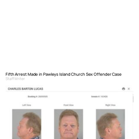
Fifth Arrest Made in Pawleys Island Church Sex Offender Case
Staff Writer