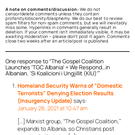
A note on comments/discussion:
We do not
censor/delete comments unless they contain
profanity/obscenity/blasphemy. We do our best to review
spam filters for non-spam comments, but we will inevitably
miss some. Hyperlinks in comments generally result in
deletion. If your comment isn’t immediately visible, it may be
awaiting moderation – please don’t post it again. Comments
close two weeks after an article/post is published.
One response to “The Gospel Coalition
Launches ‘TGC Albania’ + We Respond…in
Albanian. ‘Si Koalicioni i Ungjillit (KIU)’”
Homeland Security Warns of "Domestic
Terrorists" Denying Election Results
(Insurgency Update)
says:
January 28, 2021 at 10:47 am
[…] Marxist group, “The Gospel Coalition,”
expands to Albania, so Christians post