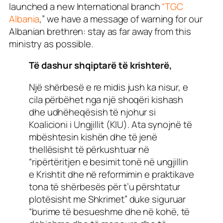
launched a new International branch
“TGC
Albania
,” we have a message of warning for our
Albanian brethren: stay as far away from this
ministry as possible.
Të dashur shqiptarë të krishterë,
Një shërbesë e re midis jush ka nisur, e
cila përbëhet nga një shoqëri kishash
dhe udhëheqësish të njohur si
Koalicioni i Ungjillit (KIU). Ata synojnë të
mbështesin kishën dhe të jenë
thellësisht të përkushtuar në
“ripërtëritjen e besimit tonë në ungjillin
e Krishtit dhe në reformimin e praktikave
tona të shërbesës për t’u përshtatur
plotësisht me Shkrimet” duke siguruar
“burime të besueshme dhe në kohë, të