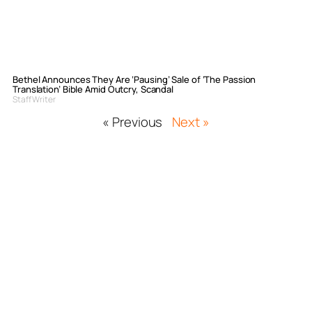
Bethel Announces They Are ‘Pausing’ Sale of ‘The Passion
Translation’ Bible Amid Outcry, Scandal
Staff Writer
« Previous
Next »